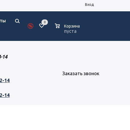
Вход
КТЫ
0
0
Корзина
пуста
4-14
Заказать звонок
82-14
82-14