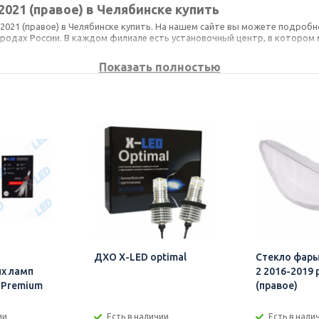
2021 (правое) в Челябинске купить
2021 (правое) в Челябинске купить. На нашем сайте вы можете подроб
родах России. В каждом филиале есть установочный центр, в котором 
Показать полностью
 что является гарантией отсутствия переплат. Всю представленную н
овара.
ас как по телефону, так и онлайн с помощью он-лайн консультанта ил
купить и установить можно легко и просто. Достаточно лишь обратитьс
ДХО X-LED optimal
Стекло фары
х ламп
2 2016-2019 
7 Premium
(правое)
ии
Есть в наличии
Есть в нали