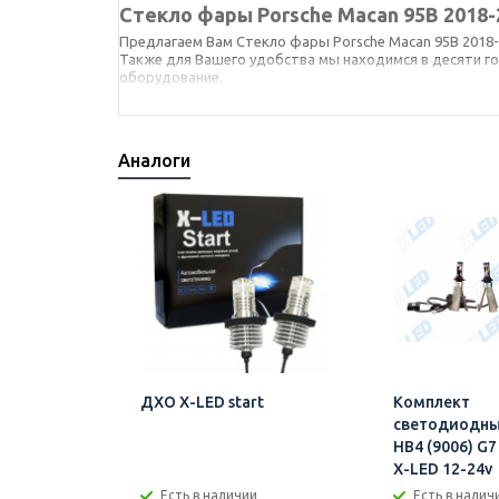
Стекло фары Porsche Macan 95B 2018-
Предлагаем Вам Стекло фары Porsche Macan 95B 2018-
Также для Вашего удобства мы находимся в десяти го
оборудование.
Мы сотрудничаем напрямую со всеми производителями,
сокращения времени ожидания понравившегося Вам т
Наши сотрудники с удовольствием проконсультируют В
Аналоги
Porsche Macan 95B 2018-2021 (правое) в Челябинске 
ord Focus
ДХО X-LED start
Комплект
ек,
светодиодны
бриолет
HB4 (9006) G
X-LED 12-24v
(правое)
Есть в наличии
Есть в налич